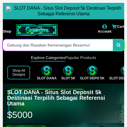
SLOT DANA - Situs Slot Deposit 5k Destinasi Terpilih
Deposit Tercepat
Sebagai Referensi Utama
Situs Pilhan Terbaik Se-Indonesia
Cart
Shop
Account
Jaminan Jackpot Dibayar
Gabung dan Rasakan Kemenangan Besarmu!
Daftar dan Main Sekarang Juga!
Explore Categories
Popular Products
Tersedia Lengkap Games Populer
Shop All
Designs
SLOT DANA
SLOT 5K
SLOT DEPO 5K
SLOT DEPO
Akses Instan Tanpa Hambatan
Gabung Dan Raih Segera Kemenangan Maksimal
SLOT DANA - Situs Slot Deposit 5k
Destinasi Terpilih Sebagai Referensi
Utama
$5000